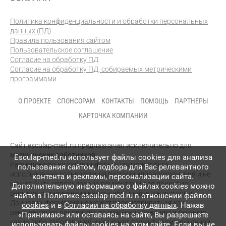
Политика конфиденциальности и обработки персональных
данных (ПД)
Правила пользования сайтом
Пользовательское соглашение
Согласие на обработку ПД
Согласие на обработку ПД, собираемых метрическими
программами
О ПРОЕКТЕ
СПОНСОРАМ
КОНТАКТЫ
ПОМОЩЬ
ПАРТНЕРЫ
КАРТОЧКА КОМПАНИИ
Сайт esculap-med.ru предназначен исключительно для
медицинских работников.
Esculap-med.ru использует файлы сookies для анализа
Размещенная на сайте информация может быть
пользования сайтом, подбора для Вас релевантного
использована только специалистами здравоохранения и не
контента и рекламы, персонализации сайта.
может быть использована пациентами для принятия
Дополнительную информацию о файлах cookies можно
решения о применении каких-либо продуктов или услуг.
найти в
Политике esculap-med.ru в отношении файлов
Данная информация не может рассматриваться как
cookies
и в
Согласии на обработку данных
. Нажав
рекомендация пациентам по диагностированию и лечению
«Принимаю» или оставаясь на сайте, Вы разрешаете
каких-либо заболеваний и не может служить заменой очной
использовать файлы cookies на этом сайте. Если вы не